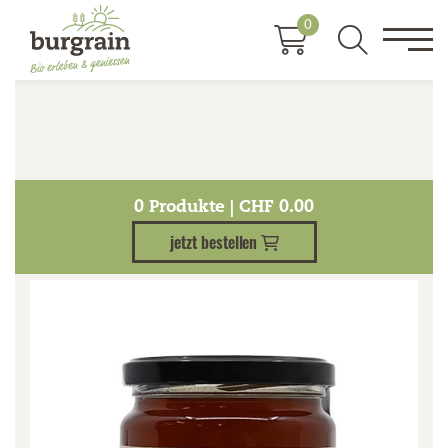
0
Kategorien
0
Produkte | CHF
0.00
jetzt bestellen