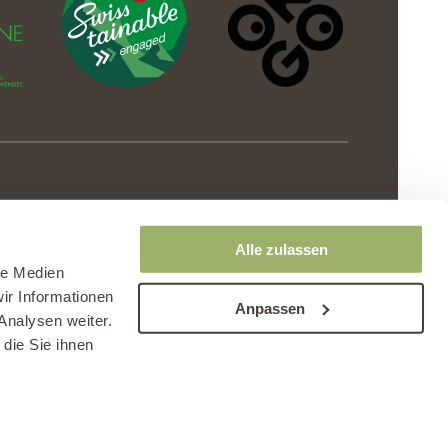
Alle zulassen
le Medien
ir Informationen
Anpassen
Analysen weiter.
die Sie ihnen