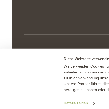
Agrovision Burgrain AG
|
Burgrain 8
Diese Webseite verwende
Telefon 041 980 57 90
|
info@burgrain
Wir verwenden Cookies, um
anbieten zu können und di
zu Ihrer Verwendung unser
Unsere Partner führen die
Impressum
|
Datenschutz
|
AGB
|
Nu
bereitgestellt haben oder
Details zeigen