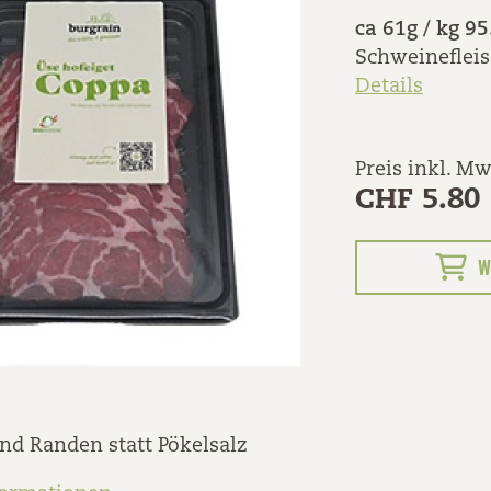
ca 61g / kg 95
Schweineflei
Details
Preis inkl. Mw
CHF 5.80
W
nd Randen statt Pökelsalz