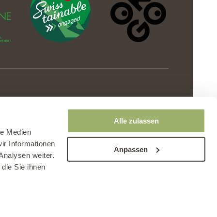
Alle zulassen
le Medien
ir Informationen
Anpassen
Analysen weiter.
die Sie ihnen