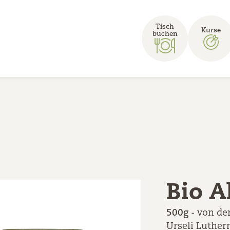
Tisch
Kurse
buchen
Bio A
500g
- von de
Urseli Luther