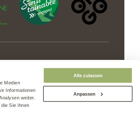
Alle zulassen
le Medien
ir Informationen
Anpassen
Analysen weiter.
die Sie ihnen