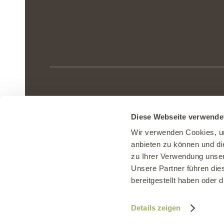
Agrovision Burgrain AG
|
Burgrain 8
Diese Webseite verwende
Telefon 041 980 57 90
|
info@burgrain
Wir verwenden Cookies, um
anbieten zu können und di
zu Ihrer Verwendung unser
Unsere Partner führen die
Impressum
|
Datenschutz
|
AGB
|
Nu
bereitgestellt haben oder
Details zeigen